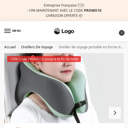
Entreprise Française 🇫🇷
–10%
MAINTENANT AVEC LE CODE
PROMO10
LIVRAISON OFFERTE 📦
MENU
0
Accueil
Oreillers De Voyage
Oreiller de voyage portable en forme de U, en mousse à mémoire de forme,
/
/
-10% Code PROMO10 jusqu'a la fin du mois