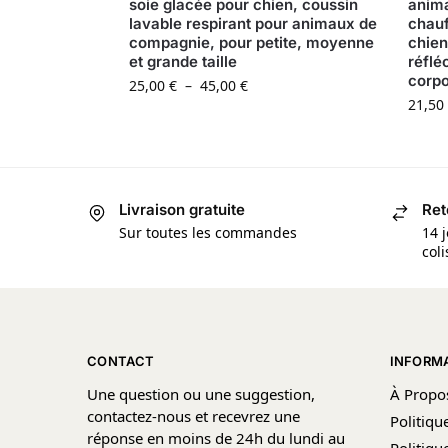
soie glacée pour chien, coussin
anima
lavable respirant pour animaux de
chauf
compagnie, pour petite, moyenne
chien
et grande taille
réflé
corpo
25,00
€
–
45,00
€
21,50
Livraison gratuite
Ret
Sur toutes les commandes
14 j
col
CONTACT
INFORM
Une question ou une suggestion,
À Propo
contactez-nous et recevrez une
Politiqu
réponse en moins de 24h du lundi au