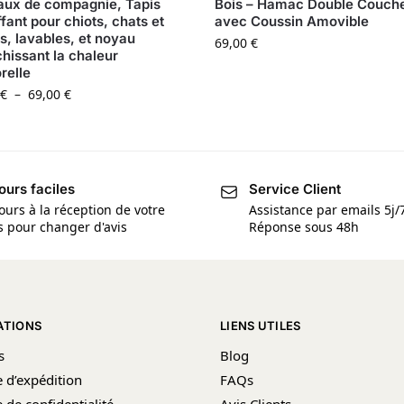
ux de compagnie, Tapis
Bois – Hamac Double Couch
fant pour chiots, chats et
avec Coussin Amovible
s, lavables, et noyau
69,00
€
chissant la chaleur
relle
€
–
69,00
€
ours faciles
Service Client
ours à la réception de votre
Assistance par emails 5j/
is pour changer d'avis
Réponse sous 48h
ATIONS
LIENS UTILES
s
Blog
e d’expédition
FAQs