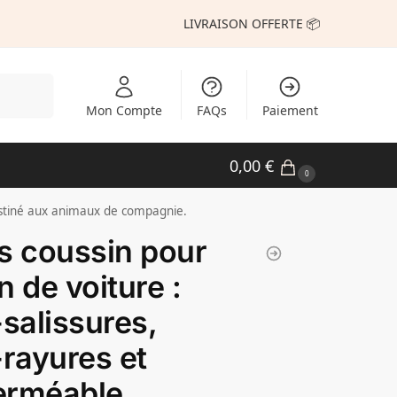
LIVRAISON OFFERTE 📦
echerche
Mon Compte
FAQs
Paiement
0,00
€
0
destiné aux animaux de compagnie.
s coussin pour
n de voiture :
-salissures,
-rayures et
erméable.