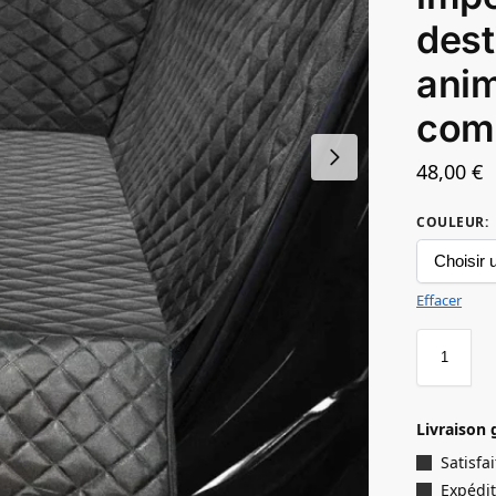
dest
ani
com
48,00
€
COULEUR
:
Effacer
Livraison 
Satisf
Expédit