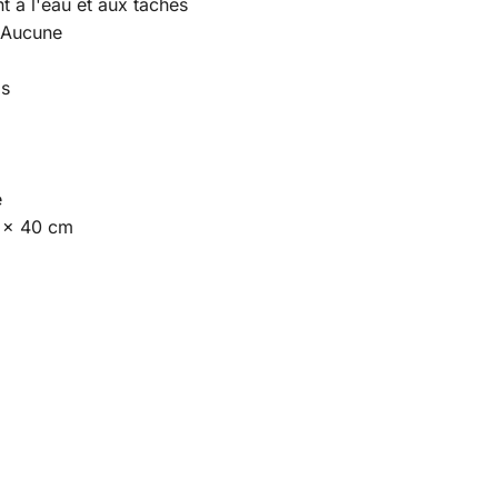
t à l'eau et aux taches
 Aucune
is
e
7 × 40 cm