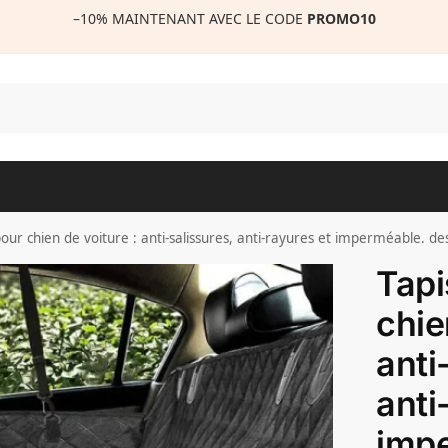
–10%
MAINTENANT AVEC LE CODE
PROMO10
R
pour chien de voiture : anti-salissures, anti-rayures et imperméable. 
Tapi
chie
anti
anti
imp